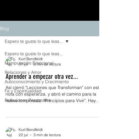
Blog
Espero te guste lo que leas...
Espero te guste lo que leas...
Kurt Bendfeldt
Manipulación Emocional
31 jul
3 min de lectura
Relaciones y Amor
Aprender a empezar otra vez...
Autoconocimiento y Crecimiento
Así cierró "Lecciones que Transforman" con esta
Fe y Espiritualidad
nota con esperanza. y abró el camino para la
Reflexiones Personales
nueva temporada: "Principios para Vivir". Hay
momentos en la vida en los que sentimos que
todo terminó. Un proyecto que no funcionó, una
relación que llegó a su final, una oportunidad que
dejamos pasar, una pérdida inesperada o un
Kurt Bendfeldt
sueño que parecía estar cada vez más cerca y,
22 jul
3 min de lectura