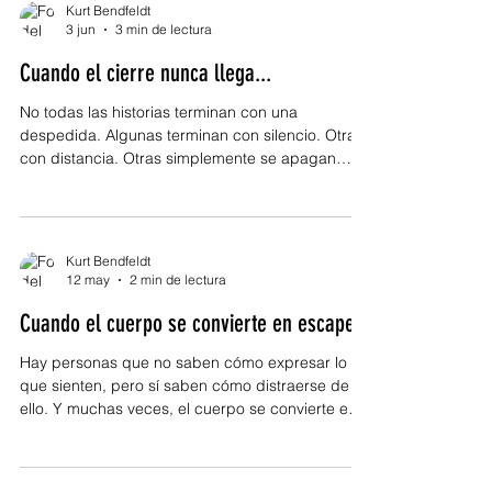
ocurrió. Y cuando llega tarde, suele ser mucho
Kurt Bendfeldt
más difícil de cargar. Hay decisiones que en un
3 jun
3 min de lectura
momento parecen correctas. Impulsos que
Cuando el cierre nunca llega...
parecen inevitables. Caminos que parecen
emocionantes. Pero el tiempo t
No todas las historias terminan con una
despedida. Algunas terminan con silencio. Otras
con distancia. Otras simplemente se apagan
hasta convertirse en una pregunta que nunca
encuentra respuesta. Y quizás una de las
experiencias más difíciles de procesar
emocionalmente es precisamente esa: cuando el
Kurt Bendfeldt
cierre nunca llega. Porque el ser humano
12 may
2 min de lectura
necesita entender. Necesita darle sentido a lo
Cuando el cuerpo se convierte en escape...
que vivió. Necesita saber por qué algo comenzó,
por qué cambió y por qué terminó. Cuando es
Hay personas que no saben cómo expresar lo
que sienten, pero sí saben cómo distraerse de
ello. Y muchas veces, el cuerpo se convierte en
el lugar donde intentan esconder emociones que
todavía no logran enfrentar. No siempre se nota.
Desde afuera puede parecer libertad, seguridad