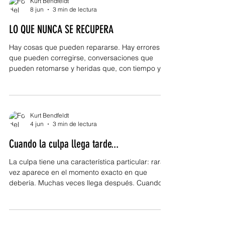
Kurt Bendfeldt
manera. Porque el dolor transforma. No siempre
8 jun
3 min de lectura
de forma visible. No siempre de forma inmediata.
LO QUE NUNCA SE RECUPERA
Pero transforma. Hay experiencias que obligan a
crecer. Situaciones que e
Hay cosas que pueden repararse. Hay errores
que pueden corregirse, conversaciones que
pueden retomarse y heridas que, con tiempo y
voluntad, logran sanar. Pero también existen
pérdidas que dejan una marca permanente. No
porque la vida sea cruel, sino porque algunas
decisiones tienen consecuencias que no siempre
Kurt Bendfeldt
pueden revertirse. Vivimos creyendo que
4 jun
3 min de lectura
siempre habrá otra oportunidad. Otro momento.
Cuando la culpa llega tarde...
Otra conversación. Otro intento. Y aunque
muchas veces eso es cierto, también exi
La culpa tiene una característica particular: rara
vez aparece en el momento exacto en que
debería. Muchas veces llega después. Cuando el
ruido se apaga. Cuando las emociones intensas
disminuyen. Cuando ya no hay distracciones
suficientes para evitar mirar lo que realmente