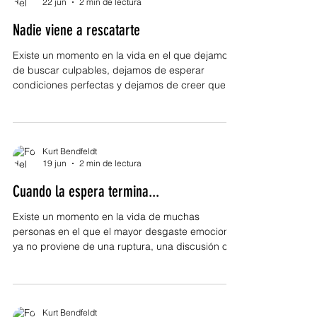
22 jun
2 min de lectura
personas que la rodean. No porque alguien sea
Nadie viene a rescatarte
mejor que otro, sino porque el crecimiento
siempre obliga a toma
Existe un momento en la vida en el que dejamos
de buscar culpables, dejamos de esperar
condiciones perfectas y dejamos de creer que
alguien más vendrá a resolver aquello que nos
corresponde enfrentar. Es un momento
incómodo, incluso doloroso, porque nos obliga a
aceptar una verdad que cambia todo: nadie
Kurt Bendfeldt
viene a rescatarnos. Durante años nos enseñan a
19 jun
2 min de lectura
esperar. Esperar la oportunidad correcta, la
Cuando la espera termina...
ayuda adecuada, el contacto indicado, el
reconocimiento merecido o las circunstanc
Existe un momento en la vida de muchas
personas en el que el mayor desgaste emocional
ya no proviene de una ruptura, una discusión o
una despedida. Proviene de la espera. De vivir
pendiente de una llamada que nunca llega, de
una explicación que nunca aparece, de una
decisión que alguien más debe tomar. Es una
Kurt Bendfeldt