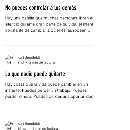
de pronto, desapareció. En esos instantes es
No puedes controlar a los demás
fácil creer que hemos llegado al final del camino,
cuando muchas
Hay una batalla que muchas personas libran en
silencio durante gran parte de su vida: el intento
constante de cambiar a quienes las rodean.
Esperamos que alguien piense diferente, que
reaccione como nosotros reaccionaríamos, que
valore lo que hacemos, que cumpla nuestras
expectativas o que finalmente comprenda
Kurt Bendfeldt
aquello que llevamos tanto tiempo tratando de
9 jul
2 min de lectura
explicar. Invertimos horas, emociones y energía
Lo que nadie puede quitarte
intentando modificar decisiones que nunca nos
pertenecieron. Quizá una de
Hay cosas que la vida puede cambiar en un
instante. Puedes perder un trabajo. Puedes
perder dinero. Puedes perder una oportunidad.
Incluso puedes perder aquello que durante años
creíste seguro. La vida tiene una forma
inesperada de recordarnos que casi todo lo que
poseemos es temporal. Sin embargo, existe algo
Kurt Bendfeldt
que ninguna crisis, ninguna traición, ninguna
30 jun
2 min de lectura