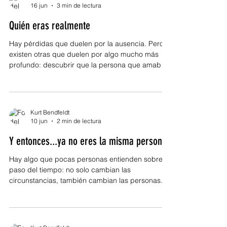
forma de desgaste silencioso porque desde
16 jun
3 min de lectura
afuera parece que todo sigue igual, pero por
Quién eras realmente
dentro la vida queda suspendida. Los proyectos
se postergan, la tranquilidad desap
Hay pérdidas que duelen por la ausencia. Pero
existen otras que duelen por algo mucho más
profundo: descubrir que la persona que amabas
no era exactamente quien creías. Y esa herida
tiene una complejidad especial. Porque cuando
una relación termina, normalmente se llora a la
persona que se fue. Se extrañan los momentos
Kurt Bendfeldt
compartidos, las conversaciones, las rutinas, los
10 jun
2 min de lectura
sueños construidos en conjunto. Pero hay
Y entonces...ya no eres la misma persona
ocasiones donde el dolor no viene únicamente
de perder a alguien. Vi
Hay algo que pocas personas entienden sobre el
paso del tiempo: no solo cambian las
circunstancias, también cambian las personas.
Las heridas cambian. Las prioridades cambian.
La forma de amar cambia. Y a veces, cuando
alguien finalmente regresa, descubre que la
persona que dejó atrás ya no existe de la misma