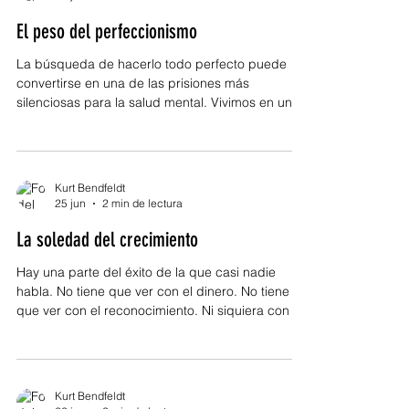
dificultad y ninguna pérdida pueden arrebatarte
El peso del perfeccionismo
por completo. Tu carácter. Vivimos en una época
donde muchas personas dedi
La búsqueda de hacerlo todo perfecto puede
convertirse en una de las prisiones más
silenciosas para la salud mental. Vivimos en una
sociedad que aplaude la excelencia, pero pocas
veces habla del costo emocional de perseguir la
perfección. Para muchas mujeres, el
perfeccionismo no es un deseo de hacer bien las
Kurt Bendfeldt
cosas; es una necesidad constante de evitar
25 jun
2 min de lectura
errores. Es sentir que cualquier equivocación
La soledad del crecimiento
puede convertirse en un fracaso, que cada
decisión debe ser impecable y que el
Hay una parte del éxito de la que casi nadie
habla. No tiene que ver con el dinero. No tiene
que ver con el reconocimiento. Ni siquiera con el
trabajo. Tiene que ver con la soledad. Cada vez
que una persona decide crecer, inevitablemente
comienza a cambiar. Cambian sus hábitos, sus
prioridades, la forma en que administra su
Kurt Bendfeldt
tiempo y, muchas veces, también cambian las