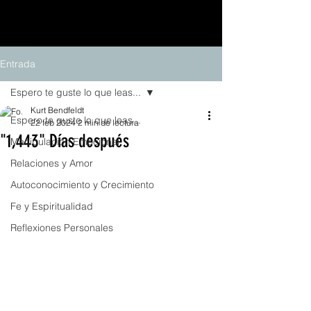
Entrada
Espero te guste lo que leas...
Kurt Bendfeldt
Espero te guste lo que leas...
22 feb 2024
2 min de lectura
"1,443" Días después
Manipulación Emocional
Relaciones y Amor
Autoconocimiento y Crecimiento
Fe y Espiritualidad
Reflexiones Personales