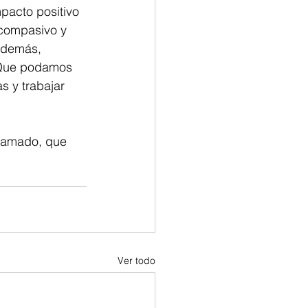
pacto positivo 
 compasivo y 
 demás, 
 Que podamos 
s y trabajar 
 amado, que 
Ver todo