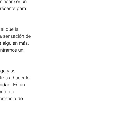
ificar ser un 
resente para 
al que la 
a sensación de 
e alguien más. 
ntramos un 
ga y se 
ros a hacer lo 
idad. En un 
ente de 
ortancia de 