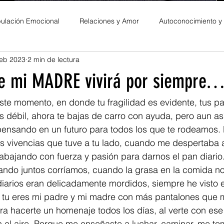
ulación Emocional
Relaciones y Amor
Autoconocimiento y
feb 2023
2 min de lectura
es Personales
e mi MADRE vivirá por siempre…
ste momento, en donde tu fragilidad es evidente, tus p
es débil, ahora te bajas de carro con ayuda, pero aun as
nsando en un futuro para todos los que te rodeamos.
 vivencias que tuve a tu lado, cuando me despertaba a 
abajando con fuerza y pasión para darnos el pan diario
ando juntos corríamos, cuando la grasa en la comida no
iarios eran delicadamente mordidos, siempre he visto en
tu eres mi padre y mi madre con más pantalones que 
a hacerte un homenaje todos los días, al verte con ese
el aire. Porque me enseñaste a luchar, caminar, me tom