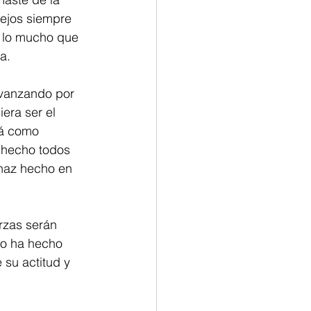
ejos siempre 
, lo mucho que 
a.
 avanzando por 
era ser el 
rá como 
 hecho todos 
 haz hecho en 
rzas serán 
lo ha hecho 
su actitud y 