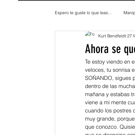
Espero te guste lo que leas...
Manip
Kurt Bendfeldt
27 
Fe y Espiritualidad
Reflexion
Ahora se qu
Te estoy viendo en e
veloces, tu sonrisa 
SOÑANDO, sigues pe
dentro de las muchas
mañana y estabas tr
viene a mi mente cu
cuando los postres d
muy grande, porque 
que conozco. Quisier
que se despeina con 