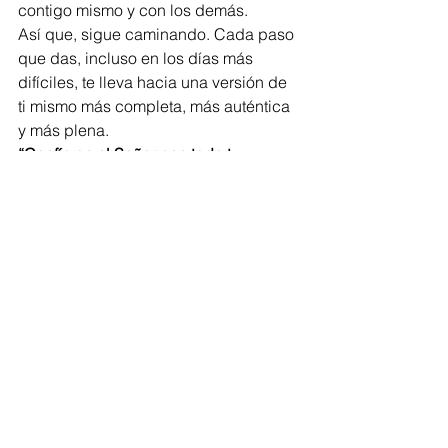
contigo mismo y con los demás.
Así que, sigue caminando. Cada paso 
que das, incluso en los días más 
difíciles, te lleva hacia una versión de 
ti mismo más completa, más auténtica 
y más plena.
“Confía en el Señor con todo tu 
corazón y no te apoyes en tu propia 
prudencia. Reconócelo en todos tus 
caminos, y Él enderezará tus 
sendas.”
 – Proverbios 3:5-6
Este versículo nos recuerda que, 
aunque no siempre veamos el final del 
camino, podemos confiar en que cada 
paso, guiado por la fe, nos lleva hacia 
un destino de crecimiento y plenitud. 
¡Sigue adelante, tu mejor versión te 
espera!
cambio