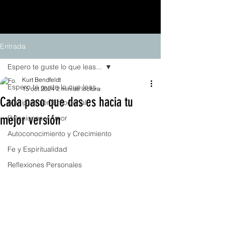
Entrada
Espero te guste lo que leas...
Kurt Bendfeldt
Espero te guste lo que leas...
15 oct 2024
2 min de lectura
Cada paso que das es hacia tu
Manipulación Emocional
mejor versión
Relaciones y Amor
Autoconocimiento y Crecimiento
Fe y Espiritualidad
Reflexiones Personales