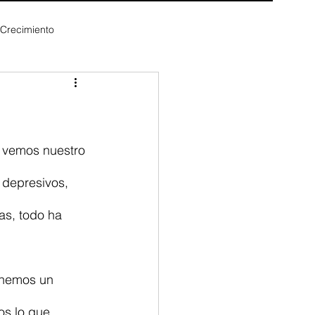
 Crecimiento
 vemos nuestro 
 depresivos, 
as, todo ha 
enemos un 
os lo que 