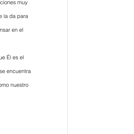
cciones muy 
e la da para 
nsar en el 
e Él es el 
 se encuentra 
omo nuestro 