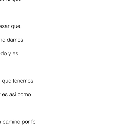
esar que, 
 no damos 
do y es 
s que tenemos 
 y es así como 
a camino por fe 