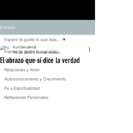
Entrada
Espero te guste lo que leas...
Kurt Bendfeldt
Espero te guste lo que leas...
18 dic 2025
2 min de lectura
El abrazo que sí dice la verdad
Manipulación Emocional
Relaciones y Amor
Autoconocimiento y Crecimiento
Fe y Espiritualidad
Reflexiones Personales