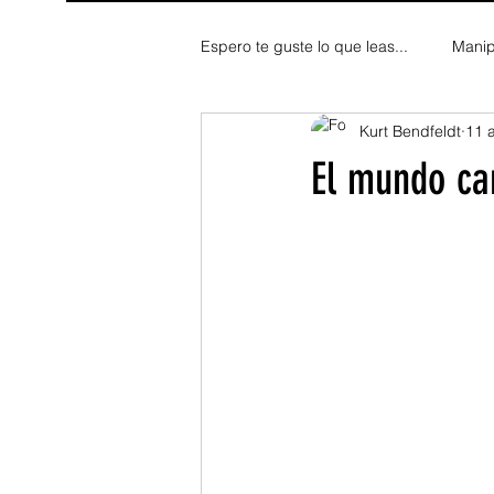
Espero te guste lo que leas...
Manip
Kurt Bendfeldt
11 
Fe y Espiritualidad
Reflexion
El mundo ca