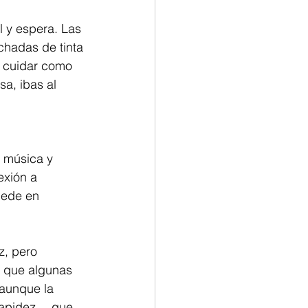
l y espera. Las 
chadas de tinta 
e cuidar como 
sa, ibas al 
e música y 
exión a 
cede en 
, pero 
 que algunas 
 aunque la 
 rapidez… que 