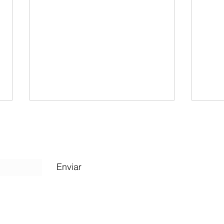
Enviar
Tu proceso no es castigo, es preparación
El Oop
Desafía