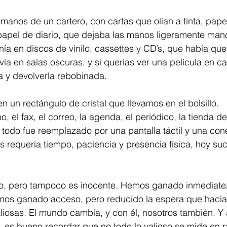
 manos de un cartero, con cartas que olían a tinta, pape
 papel de diario, que dejaba las manos ligeramente man
ía en discos de vinilo, cassettes y CD’s, que había qu
ivía en salas oscuras, y si querías ver una película en ca
la y devolverla rebobinada.
n un rectángulo de cristal que llevamos en el bolsillo.
o, el fax, el correo, la agenda, el periódico, la tienda d
todo fue reemplazado por una pantalla táctil y una con
es requería tiempo, paciencia y presencia física, hoy su
o, pero tampoco es inocente. Hemos ganado inmediatez
os ganado acceso, pero reducido la espera que hacía
iosas. El mundo cambia, y con él, nosotros también. Y
a, es bueno recordar que no todo lo valioso se mide en