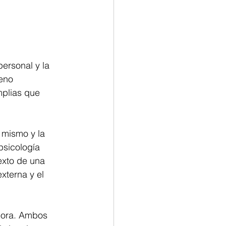
ersonal y la 
eno 
mplias que 
 mismo y la 
psicología 
exto de una 
xterna y el 
jora. Ambos 