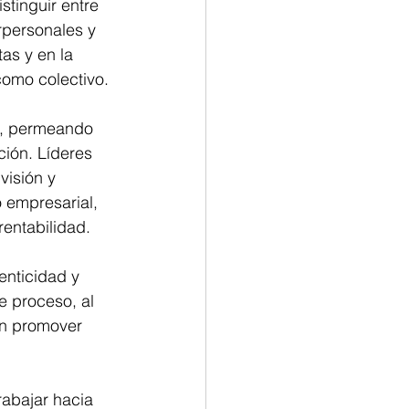
tinguir entre 
rpersonales y 
as y en la 
como colectivo.
s, permeando 
ción. Líderes 
visión y 
 empresarial, 
rentabilidad.
enticidad y 
e proceso, al 
en promover 
rabajar hacia 