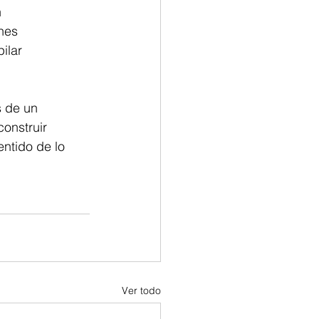
 
nes 
ilar 
s de un 
onstruir 
ntido de lo 
Ver todo