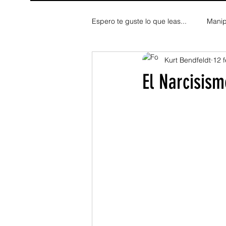
Espero te guste lo que leas...
Manip
Kurt Bendfeldt
12 
Fe y Espiritualidad
Reflexion
El Narcisism