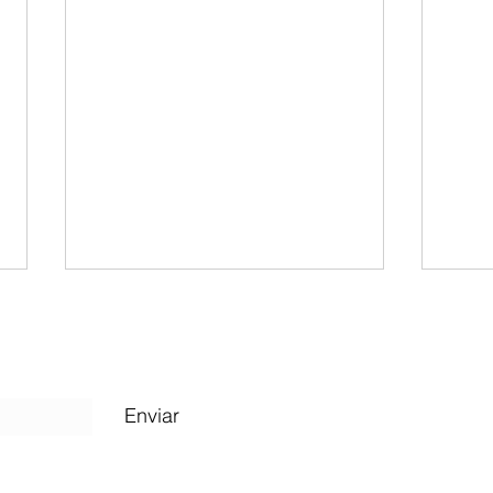
Promesas vacías
Hay palabras que construyen
confianza y hay palabras que la
destruyen. No porque sean
Enviar
malas en sí mismas, sino porque
Cuando
fueron pronunciadas sin
intención de cumplirse. Una de