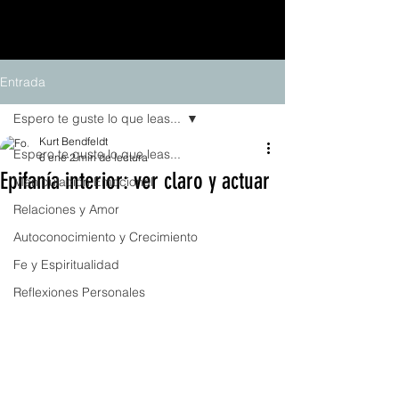
Entrada
Espero te guste lo que leas...
Kurt Bendfeldt
Espero te guste lo que leas...
6 ene
2 min de lectura
Epifanía interior: ver claro y actuar
Manipulación Emocional
Relaciones y Amor
Autoconocimiento y Crecimiento
Fe y Espiritualidad
Reflexiones Personales