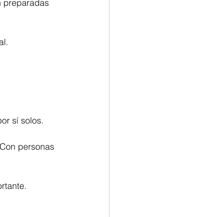
n preparadas 
al.
r sí solos.
 Con personas 
rtante.