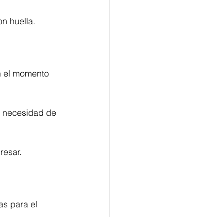
n huella.
n el momento 
n necesidad de 
resar.
as para el 