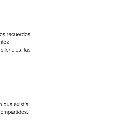
los recuerdos 
ntos 
ilencios, las 
.
 que existía 
compartidos. 