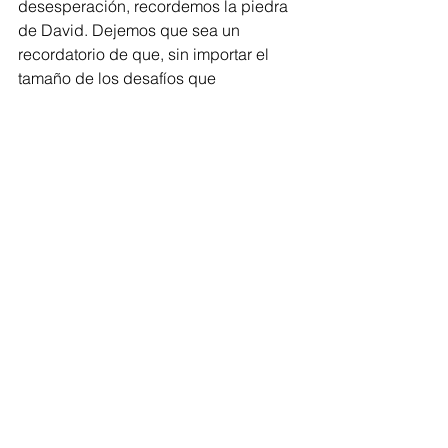
desesperación, recordemos la piedra 
de David. Dejemos que sea un 
recordatorio de que, sin importar el 
tamaño de los desafíos que 
enfrentamos, la determinación, la fe y 
la acción consciente pueden llevarnos 
a superarlos. Inspirémonos en esta 
historia milenaria para recordar que, a 
menudo, las victorias más 
improbables se logran con los medios 
más humildes. La piedra de David no 
es solo un artefacto del pasado; es 
una metáfora viva de la capacidad 
humana para triunfar contra todo 
pronóstico, una fuente de esperanza y 
coraje para todos nosotros.
Dios esta siempre con nosotros y asi 
como estuvo con David en ese 