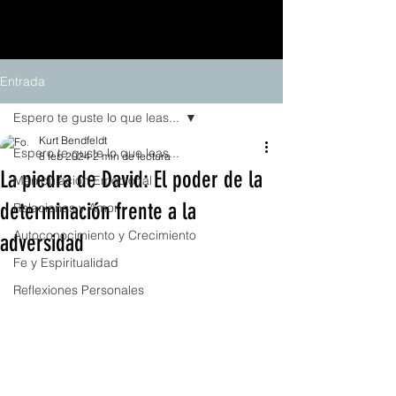
Entrada
Espero te guste lo que leas...
Kurt Bendfeldt
Espero te guste lo que leas...
8 feb 2024
2 min de lectura
La piedra de David: El poder de la
Manipulación Emocional
determinación frente a la
Relaciones y Amor
Autoconocimiento y Crecimiento
adversidad
Fe y Espiritualidad
Reflexiones Personales