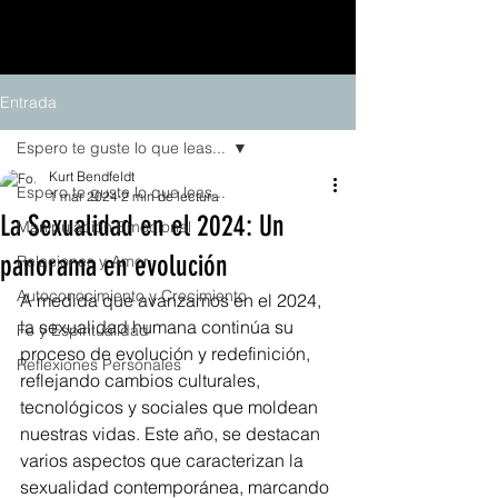
Entrada
Espero te guste lo que leas...
Kurt Bendfeldt
Espero te guste lo que leas...
1 mar 2024
2 min de lectura
La Sexualidad en el 2024: Un
Manipulación Emocional
panorama en evolución
Relaciones y Amor
Autoconocimiento y Crecimiento
A medida que avanzamos en el 2024, 
la sexualidad humana continúa su 
Fe y Espiritualidad
proceso de evolución y redefinición, 
Reflexiones Personales
reflejando cambios culturales, 
tecnológicos y sociales que moldean 
nuestras vidas. Este año, se destacan 
varios aspectos que caracterizan la 
sexualidad contemporánea, marcando 