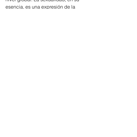
esencia, es una expresión de la 
humanidad en su forma más íntima y 
personal, y su evolución continua es 
un testimonio de nuestro crecimiento 
colectivo como sociedad.