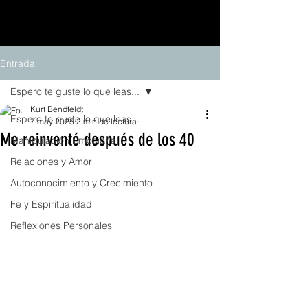
Entrada
Espero te guste lo que leas...
Kurt Bendfeldt
Espero te guste lo que leas...
7 may 2025
2 min de lectura
Me reinventé después de los 40
Manipulación Emocional
Relaciones y Amor
Autoconocimiento y Crecimiento
Fe y Espiritualidad
Reflexiones Personales