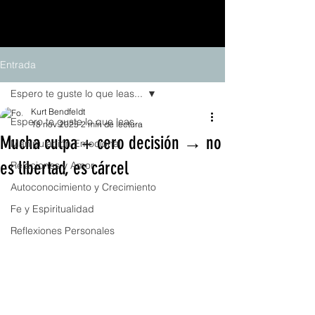
Entrada
Espero te guste lo que leas...
Kurt Bendfeldt
Espero te guste lo que leas...
18 nov 2025
2 min de lectura
Mucha culpa + cero decisión → no
Manipulación Emocional
es libertad, es cárcel
Relaciones y Amor
Autoconocimiento y Crecimiento
Fe y Espiritualidad
Reflexiones Personales