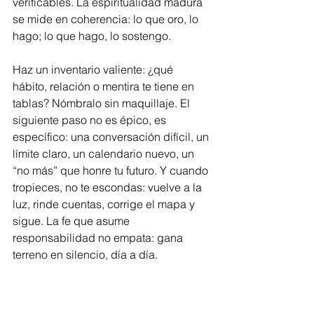
verificables. La espiritualidad madura 
se mide en coherencia: lo que oro, lo 
hago; lo que hago, lo sostengo.
Haz un inventario valiente: ¿qué 
hábito, relación o mentira te tiene en 
tablas? Nómbralo sin maquillaje. El 
siguiente paso no es épico, es 
específico: una conversación difícil, un 
límite claro, un calendario nuevo, un 
“no más” que honre tu futuro. Y cuando 
tropieces, no te escondas: vuelve a la 
luz, rinde cuentas, corrige el mapa y 
sigue. La fe que asume 
responsabilidad no empata: gana 
terreno en silencio, día a día.
Dios no te quiere atrapado en la 
vergüenza, sino caminando en verdad. 