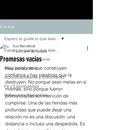
Entrada
Espero te guste lo que leas...
Kurt Bendfeldt
Espero te guste lo que leas...
1 jun
2 min de lectura
Promesas vacías
Manipulación Emocional
Hay palabras que construyen 
Relaciones y Amor
confianza y hay palabras que la 
Autoconocimiento y Crecimiento
destruyen. No porque sean malas en sí 
Fe y Espiritualidad
mismas, sino porque fueron 
Reflexiones Personales
pronunciadas sin intención de 
cumplirse. Una de las heridas más 
profundas que puede dejar una 
relación no es una discusión, una 
distancia o incluso una despedida. Es 