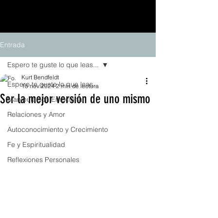
Entrada
Espero te guste lo que leas...
Kurt Bendfeldt
Espero te guste lo que leas...
18 nov 2024
2 min de lectura
Ser la mejor versión de uno mismo
Manipulación Emocional
Relaciones y Amor
Autoconocimiento y Crecimiento
Fe y Espiritualidad
Reflexiones Personales