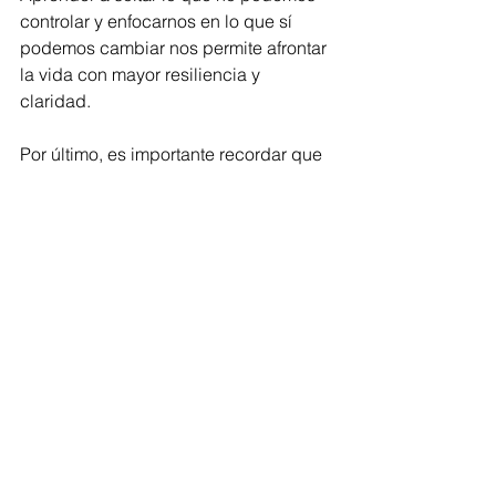
controlar y enfocarnos en lo que sí 
podemos cambiar nos permite afrontar 
la vida con mayor resiliencia y 
claridad.
Por último, es importante recordar que 
este proceso no tiene un final definido. 
Ser la mejor versión de uno mismo es 
un viaje continuo, una serie de 
elecciones diarias que nos acercan 
más a la persona que aspiramos ser. 
Es un compromiso con nuestro 
bienestar y con quienes nos rodean, 
demostrando que el verdadero 
crecimiento proviene de dentro.
“Todo lo puedo en Cristo que me 
fortalece”.
 — Filipenses 4:13