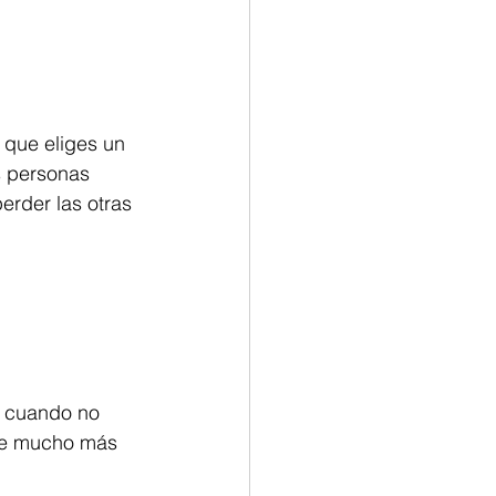
 que eliges un 
s personas 
rder las otras 
o cuando no 
rte mucho más 