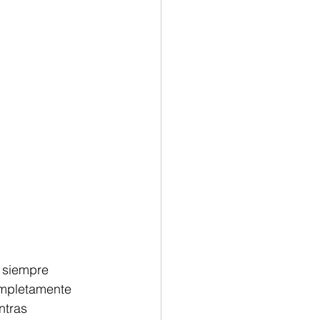
 siempre 
ompletamente 
ntras 