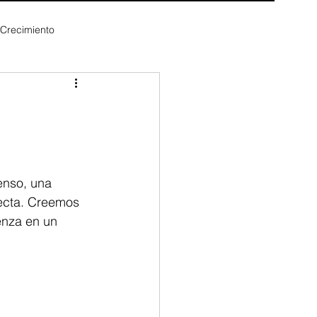
 Crecimiento
enso, una 
recta. Creemos 
enza en un 