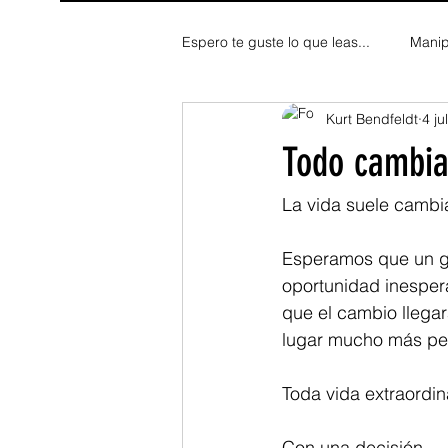
Espero te guste lo que leas...
Manip
Kurt Bendfeldt
4 jul
Fe y Espiritualidad
Reflexion
Todo cambia
La vida suele cambi
Esperamos que un gr
oportunidad inesper
que el cambio llega
lugar mucho más peq
Toda vida extraordi
Con una decisión.