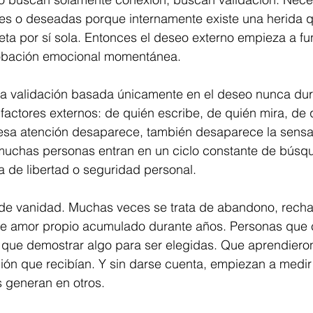
tes o deseadas porque internamente existe una herida q
eta por sí sola. Entonces el deseo externo empieza a f
obación emocional momentánea.
la validación basada únicamente en el deseo nunca du
actores externos: de quién escribe, de quién mira, de 
esa atención desaparece, también desaparece la sensa
muchas personas entran en un ciclo constante de búsq
 de libertad o seguridad personal.
 de vanidad. Muchas veces se trata de abandono, recha
 de amor propio acumulado durante años. Personas que 
 que demostrar algo para ser elegidas. Que aprendieron
ción que recibían. Y sin darse cuenta, empiezan a medir
s generan en otros.