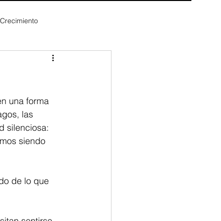
 Crecimiento
en una forma 
agos, las 
 silenciosa: 
imos siendo 
do de lo que 
itan sentirse 