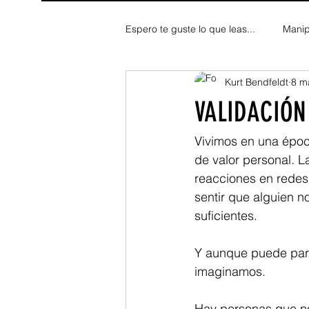
Espero te guste lo que leas...
Manip
Kurt Bendfeldt
8 m
Fe y Espiritualidad
Reflexion
VALIDACIÓN
Vivimos en una époc
de valor personal. L
reacciones en redes 
sentir que alguien n
suficientes.
Y aunque puede pare
imaginamos.
Hay personas que no