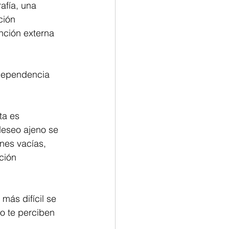
afía, una 
ción 
nción externa 
 dependencia 
ta es 
deseo ajeno se 
nes vacías, 
ción 
más difícil se 
o te perciben 