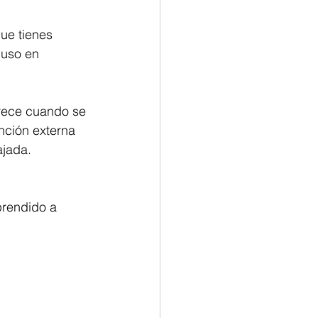
ue tienes 
luso en 
arece cuando se 
nción externa 
ajada.
rendido a 