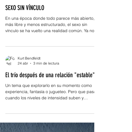
parecer algo superficial, en realidad es mucho
SEXO SIN VÍNCULO
más profundo de lo que imaginamos. Hay
personas que no buscan s
En una época donde todo parece más abierto,
más libre y menos estructurado, el sexo sin
vínculo se ha vuelto una realidad común. Ya no
siempre está ligado a una relación, a un
compromiso o a una historia que se construye
con el tiempo. Para muchas personas, es
simplemente una experiencia: sin promesas, sin
Kurt Bendfeldt
expectativas, sin ataduras. Pero detrás de esa
24 abr
3 min de lectura
aparente libertad, hay una pregunta que pocas
El trío después de una relación "estable"
veces se hace con honestidad: ¿realmente es
elección… o es desconexión? El sexo
Un tema que explorarlo en su momento como
experiencia, fantasía o jugueteo. Pero que pasa
cuando los niveles de intensidad suben y
regresas a esto por un tema emocional que no
necesariamente es sobre sexualidad si no desde
el vacío. Después de una ruptura, no todo lo que
parece libertad lo es. A veces, lo que se vive
como una nueva experiencia es en realidad una