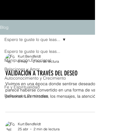
Blog
Espero te guste lo que leas...
Espero te guste lo que leas...
Kurt Bendfeldt
Manipulación Emocional
8 may
2 min de lectura
Relaciones y Amor
VALIDACIÓN A TRAVÉS DEL DESEO
Autoconocimiento y Crecimiento
Vivimos en una época donde sentirse deseado
Fe y Espiritualidad
parece haberse convertido en una forma de valor
Reflexiones Personales
personal. Las miradas, los mensajes, la atención
constante, los halagos, las reacciones en redes
sociales. Todo parece girar alrededor de una
necesidad silenciosa: sentir que alguien nos
elige, nos mira o nos desea para confirmar que
Kurt Bendfeldt
seguimos siendo suficientes. Y aunque puede
25 abr
2 min de lectura