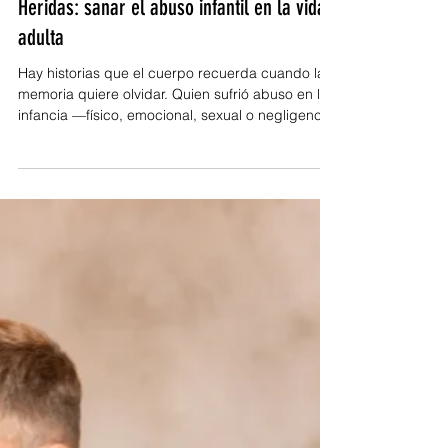
21 oct 2025
2 min de lectura
Heridas: sanar el abuso infantil en la vida
adulta
Hay historias que el cuerpo recuerda cuando la
memoria quiere olvidar. Quien sufrió abuso en la
infancia —físico, emocional, sexual o negligencia
— aprendió a sobrevivir; pero ese manual de
emergencia, si no se actualiza, gobierna la vida
adulta. La ansiedad se disfraza de
“perfeccionismo”, la hipervigilancia de
“productividad”, la culpa de “responsabilidad” y
el miedo al abandono de “amor incondicional”.
No es debilidad: es un sistema nervioso que
trabajó tiempo extra para ma