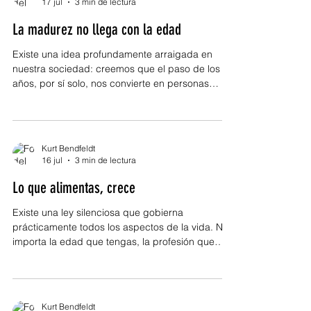
17 jul
3 min de lectura
cuenta, terminamos entregando nuestra paz a
La madurez no llega con la edad
cualquier situación que reclame unos minutos de
nuestra atención. Sin e
Existe una idea profundamente arraigada en
nuestra sociedad: creemos que el paso de los
años, por sí solo, nos convierte en personas
maduras. Celebramos cumpleaños, acumulamos
experiencias y sumamos décadas a nuestra
historia pensando que el tiempo hará el trabajo
que solo las decisiones pueden hacer. Sin
Kurt Bendfeldt
embargo, basta observar nuestro entorno para
16 jul
3 min de lectura
comprender que la edad y la madurez no
Lo que alimentas, crece
siempre caminan de la mano. Todos conocemos
personas jóvenes con una capacidad admirable
Existe una ley silenciosa que gobierna
prácticamente todos los aspectos de la vida. No
importa la edad que tengas, la profesión que
desempeñes o el momento que estés
atravesando: aquello a lo que dedicas tiempo,
atención y energía termina creciendo. Sucede
con los sueños, pero también con los miedos.
Kurt Bendfeldt