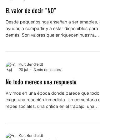
admirable y adultos que siguen reaccionando
El valor de decir "NO"
desde el orgullo, la impulsividad o la necesidad
constante de tener la razón. La madurez n
Desde pequeños nos enseñan a ser amables, a
ayudar, a compartir y a estar disponibles para los
demás. Son valores que enriquecen nuestra
convivencia y fortalecen nuestras relaciones. Sin
embargo, pocas veces alguien nos enseña que
existe otra palabra igual de importante para vivir
con equilibrio: no. Decir "no" suele generar
Kurt Bendfeldt
incomodidad. Tememos decepcionar a alguien,
20 jul
3 min de lectura
parecer egoístas o perder el afecto de quienes
No todo merece una respuesta
nos rodean. Por esa razón aceptamos
compromisos que no podemos
Vivimos en una época donde parece que todo
exige una reacción inmediata. Un comentario en
redes sociales, una crítica en el trabajo, una
diferencia de opinión, un mensaje que llega con
un tono equivocado o incluso el silencio de otra
persona. Nos hemos acostumbrado a creer que
debemos responder a todo, defender cada
Kurt Bendfeldt
postura y justificar cada decisión. Sin darnos