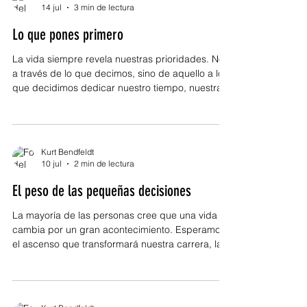
Sucede con la esperanza, pero también con el
14 jul
3 min de lectura
resentimiento. Sucede con el amor, pero también
Lo que pones primero
con la indiferencia. Muchas veces pensamos que
nuestra vida cambia únicamente por las
La vida siempre revela nuestras prioridades. No
a través de lo que decimos, sino de aquello a lo
que decidimos dedicar nuestro tiempo, nuestra
energía y nuestra atención. Es fácil afirmar que la
familia es lo más importante, que la salud es una
prioridad o que nuestros sueños ocupan un lugar
especial en nuestra vida. Sin embargo, cuando
Kurt Bendfeldt
observamos cómo vivimos cada día,
10 jul
2 min de lectura
descubrimos que las prioridades reales rara vez
El peso de las pequeñas decisiones
coinciden con las prioridades que pronunciamos.
Todos tenem
La mayoría de las personas cree que una vida
cambia por un gran acontecimiento. Esperamos
el ascenso que transformará nuestra carrera, la
oportunidad que cambiará nuestras finanzas o
ese momento extraordinario que marcará un
antes y un después. Sin embargo, cuando
observamos las historias de quienes han