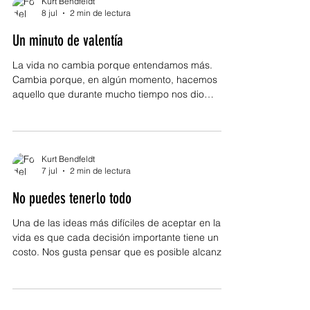
Kurt Bendfeldt
construido una vida plena, descubrimos que casi
8 jul
2 min de lectura
nunca fue un solo evento el que hizo la
Un minuto de valentía
diferencia. Fueron cientos de pequeñas
decisiones tomadas con constancia las que
La vida no cambia porque entendamos más.
termin
Cambia porque, en algún momento, hacemos
aquello que durante mucho tiempo nos dio
miedo hacer. Podemos leer libros, escuchar
conferencias, recibir consejos y comprender
perfectamente lo que necesitamos cambiar.
Podemos saber cuál es el siguiente paso,
Kurt Bendfeldt
reconocer las decisiones que debemos tomar e
7 jul
2 min de lectura
incluso visualizar la vida que queremos construir.
No puedes tenerlo todo
Sin embargo, existe una enorme diferencia entre
saber y actuar. En medio de esa distancia a
Una de las ideas más difíciles de aceptar en la
vida es que cada decisión importante tiene un
costo. Nos gusta pensar que es posible alcanzar
todas las metas, aprovechar todas las
oportunidades, conservar todas las relaciones y
recorrer todos los caminos al mismo tiempo. Pero