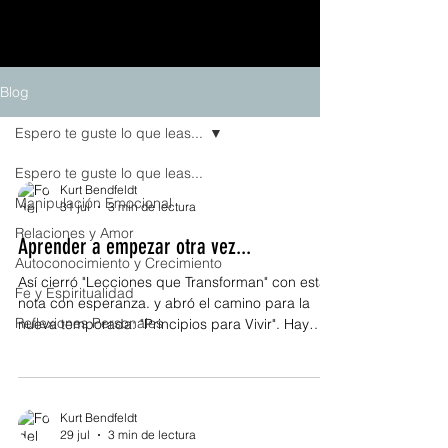
Blog
Espero te guste lo que leas...
Espero te guste lo que leas...
Kurt Bendfeldt
Manipulación Emocional
31 jul
3 min de lectura
Relaciones y Amor
Aprender a empezar otra vez...
Autoconocimiento y Crecimiento
Así cierró "Lecciones que Transforman" con esta
Fe y Espiritualidad
nota con esperanza. y abró el camino para la
Reflexiones Personales
nueva temporada: "Principios para Vivir". Hay
momentos en la vida en los que sentimos que
todo terminó. Un proyecto que no funcionó, una
relación que llegó a su final, una oportunidad que
dejamos pasar, una pérdida inesperada o un
Kurt Bendfeldt
sueño que parecía estar cada vez más cerca y,
29 jul
3 min de lectura