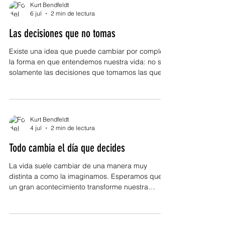
la realidad es distinta. Vivir también significa
Kurt Bendfeldt
renunciar. No porque la vida sea injusta, sino
6 jul
2 min de lectura
porque el tiempo es limitado. Cada vez que
Las decisiones que no tomas
eliges una dirección, inevitablemente dejas otra
atrás. Cuando d
Existe una idea que puede cambiar por completo
la forma en que entendemos nuestra vida: no son
solamente las decisiones que tomamos las que
construyen nuestro futuro. También lo hacen
aquellas que evitamos. Muchas personas creen
que permanecer inmóviles significa mantenerse
seguras. Piensan que mientras no elijan, nada
Kurt Bendfeldt
cambiará. Sin embargo, la realidad funciona de
4 jul
2 min de lectura
otra manera. La vida nunca se detiene. Mientras
Todo cambia el día que decides
nosotros dudamos, el tiempo continúa
avanzando. Las oportunidade
La vida suele cambiar de una manera muy
distinta a como la imaginamos. Esperamos que
un gran acontecimiento transforme nuestra
historia. Un ascenso, una oportunidad
inesperada, un golpe de suerte o la llegada de la
persona correcta. Creemos que el cambio