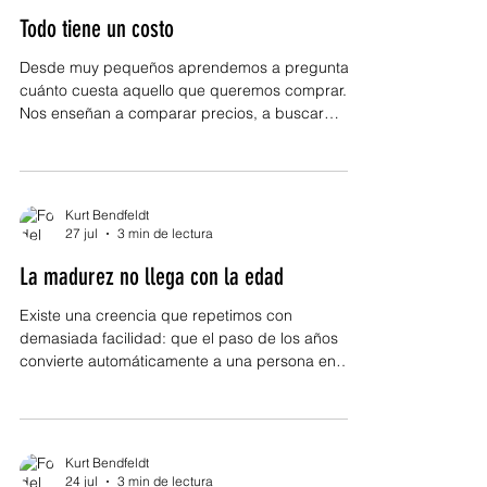
de pronto, desapareció. En esos instantes es
Todo tiene un costo
fácil creer que hemos llegado al final del camino,
cuando muchas
Desde muy pequeños aprendemos a preguntar
cuánto cuesta aquello que queremos comprar.
Nos enseñan a comparar precios, a buscar
ofertas y a administrar el dinero con prudencia.
Sin embargo, hay una lección mucho más
importante que pocas veces alguien nos explica:
las decisiones más trascendentales de la vida
Kurt Bendfeldt
rara vez se pagan con dinero. Se pagan con
27 jul
3 min de lectura
tiempo, esfuerzo, renuncias, disciplina, paciencia
La madurez no llega con la edad
y, en ocasiones, con la valentía de dejar atrás
aquello que ya no nos permite
Existe una creencia que repetimos con
demasiada facilidad: que el paso de los años
convierte automáticamente a una persona en
alguien más sabio, más paciente y más maduro.
Sin embargo, basta observar nuestro entorno
para comprender que la edad y la madurez no
siempre avanzan de la mano. Hay jóvenes
Kurt Bendfeldt
capaces de afrontar la vida con una serenidad
24 jul
3 min de lectura