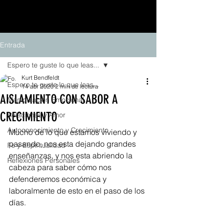
Entrada
Espero te guste lo que leas...
Kurt Bendfeldt
Espero te guste lo que leas...
14 abr 2020
2 min de lectura
AISLAMIENTO CON SABOR A
Manipulación Emocional
CRECIMIENTO
Relaciones y Amor
Autoconocimiento y Crecimiento
Mucho de lo que estamos viviendo y 
pasando, nos esta dejando grandes 
Fe y Espiritualidad
enseñanzas, y nos esta abriendo la 
Reflexiones Personales
cabeza para saber cómo nos 
defenderemos económica y 
laboralmente de esto en el paso de los 
días.