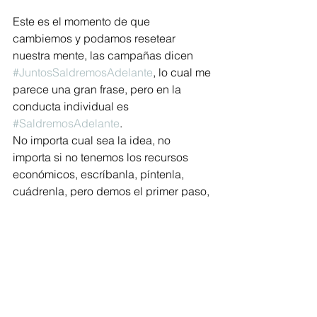
Este es el momento de que 
cambiemos y podamos resetear 
nuestra mente, las campañas dicen 
#JuntosSaldremosAdelante
, lo cual me 
parece una gran frase, pero en la 
conducta individual es 
#SaldremosAdelante
. 
No importa cual sea la idea, no 
importa si no tenemos los recursos 
económicos, escríbanla, píntenla, 
cuádrenla, pero demos el primer paso, 
porque estas ideas podrán ser el 
mejor botín de oportunidades
#ChapinesIngeniosos
#ChapinesChambeadores
#ChapinesConIdeas