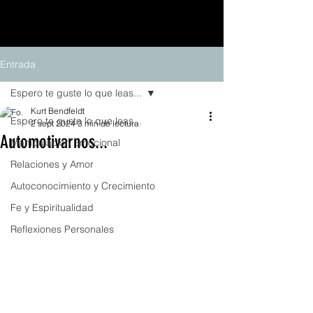
Entrada
Espero te guste lo que leas...
Kurt Bendfeldt
Espero te guste lo que leas...
2 sept 2024
3 min de lectura
Automotivarnos...
Manipulación Emocional
Relaciones y Amor
Autoconocimiento y Crecimiento
Fe y Espiritualidad
Reflexiones Personales