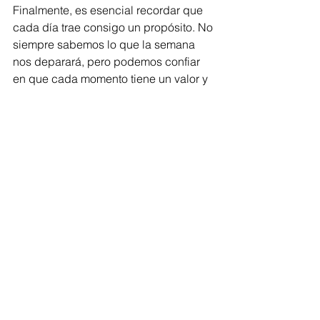
Finalmente, es esencial recordar que 
cada día trae consigo un propósito. No 
siempre sabemos lo que la semana 
nos deparará, pero podemos confiar 
en que cada momento tiene un valor y 
una lección que ofrecer. Abordar la 
semana con una mentalidad de 
aprendizaje y crecimiento, en lugar de 
simplemente sobrevivir, nos permite 
sacar el máximo provecho de cada 
experiencia.
Para acompañar esta mentalidad 
positiva, quiero compartir un versículo 
que puede guiar y motivar tu semana. 
En Proverbios 16:3, se nos dice: 
"Encomienda a Jehová tus obras, y tus 
pensamientos serán afirmados."
 Este 
versículo nos recuerda que, al poner 
nuestras acciones y decisiones en 