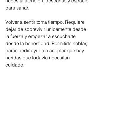
necesita atención, descanso y espacio 
para sanar.
Volver a sentir toma tiempo. Requiere 
dejar de sobrevivir únicamente desde 
la fuerza y empezar a escucharte 
desde la honestidad. Permitirte hablar, 
parar, pedir ayuda o aceptar que hay 
heridas que todavía necesitan 
cuidado.
Porque nadie debería acostumbrarse 
a vivir vacío por dentro.
Y aunque hoy todo parezca lejano…
sentir de nuevo también es posible.
“¿Por qué voy a inquietarme? 
¿Por qué me voy a angustiar? 