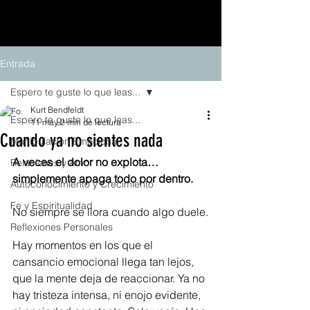
Entrada
Espero te guste lo que leas...
Kurt Bendfeldt
Espero te guste lo que leas...
11 may
2 min de lectura
Cuando ya no sientes nada
Manipulación Emocional
A veces el dolor no explota… 
Relaciones y Amor
simplemente apaga todo por dentro.
Autoconocimiento y Crecimiento
Fe y Espiritualidad
No siempre se llora cuando algo duele.
Reflexiones Personales
Hay momentos en los que el 
cansancio emocional llega tan lejos, 
que la mente deja de reaccionar. Ya no 
hay tristeza intensa, ni enojo evidente, 