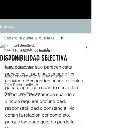
Entrada
Espero te guste lo que leas...
Kurt Bendfeldt
Espero te guste lo que leas...
19 may
3 min de lectura
DISPONIBILIDAD SELECTIVA
Manipulación Emocional
Hay personas que parecen estar 
Relaciones y Amor
presentes… pero solo cuando les 
Autoconocimiento y Crecimiento
conviene. Responden cuando sienten 
Fe y Espiritualidad
ganas, aparecen cuando necesitan 
Reflexiones Personales
atención y desaparecen cuando el 
vínculo requiere profundidad, 
responsabilidad o constancia. No 
cortan la relación por completo, 
porque tampoco quieren perderla. 