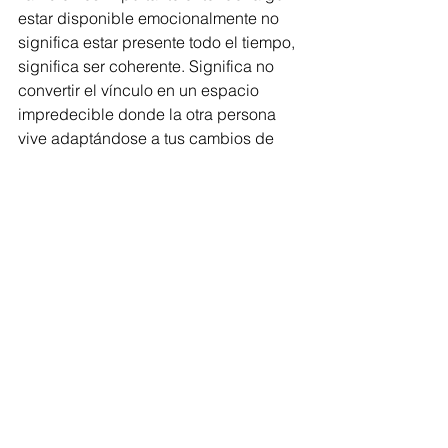
estar disponible emocionalmente no 
significa estar presente todo el tiempo, 
significa ser coherente. Significa no 
convertir el vínculo en un espacio 
impredecible donde la otra persona 
vive adaptándose a tus cambios de 
ánimo o a tus tiempos emocionales.
Cuando alguien realmente quiere 
construir contigo, no administra su 
cariño como si fuera un recurso 
escaso. No aparece únicamente 
cuando siente que te está perdiendo o 
cuando necesita algo emocionalmente.
Porque el amor sano no funciona 
desde la intermitencia…
funciona desde la presencia.