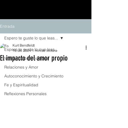
Entrada
Espero te guste lo que leas...
Kurt Bendfeldt
Espero te guste lo que leas...
16 dic 2024
1 min de lectura
El impacto del amor propio
Manipulación Emocional
Relaciones y Amor
Autoconocimiento y Crecimiento
Fe y Espiritualidad
Reflexiones Personales