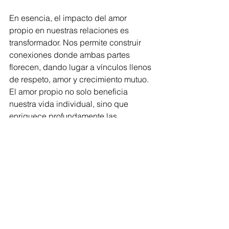
En esencia, el impacto del amor 
propio en nuestras relaciones es 
transformador. Nos permite construir 
conexiones donde ambas partes 
florecen, dando lugar a vínculos llenos 
de respeto, amor y crecimiento mutuo. 
El amor propio no solo beneficia 
nuestra vida individual, sino que 
enriquece profundamente las 
relaciones que construimos con los 
demás. 
Como dice Marcos 12:31, “Ama a tu 
prójimo como a ti mismo”, una 
enseñanza que empieza en nosotros 
mismos para luego expandirse hacia 
el mundo.