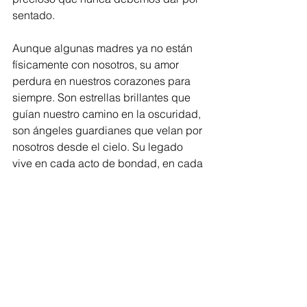
sentado.
Aunque algunas madres ya no están 
físicamente con nosotros, su amor 
perdura en nuestros corazones para 
siempre. Son estrellas brillantes que 
guían nuestro camino en la oscuridad, 
son ángeles guardianes que velan por 
nosotros desde el cielo. Su legado 
vive en cada acto de bondad, en cada 
palabra de aliento, en cada gesto de 
amor que compartimos con los demás.
En este mes de las madres, 
abracemos el espíritu de gratitud y 
amor que nos une a todas las madres 
del mundo. Celebremos su fuerza, su 
pasión, su energía, y renovemos 