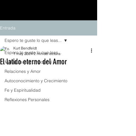
Entrada
Espero te guste lo que leas...
Kurt Bendfeldt
Espero te guste lo que leas...
1 may 2024
2 min de lectura
El latido eterno del Amor
Manipulación Emocional
Relaciones y Amor
Autoconocimiento y Crecimiento
Fe y Espiritualidad
Reflexiones Personales