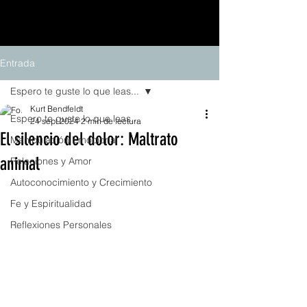
Entrada
Espero te guste lo que leas...
Kurt Bendfeldt
Espero te guste lo que leas...
24 sept 2024
2 min de lectura
El silencio del dolor: Maltrato
Manipulación Emocional
animal
Relaciones y Amor
Autoconocimiento y Crecimiento
Fe y Espiritualidad
Reflexiones Personales