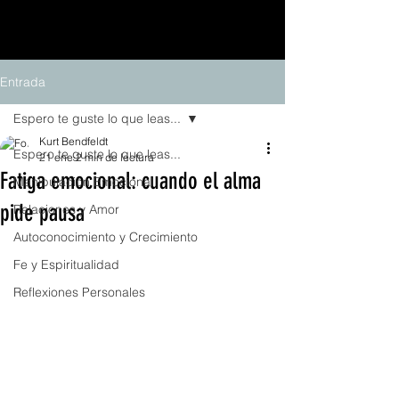
Entrada
Espero te guste lo que leas...
Kurt Bendfeldt
Espero te guste lo que leas...
21 ene
2 min de lectura
Fatiga emocional: cuando el alma
Manipulación Emocional
pide pausa
Relaciones y Amor
Autoconocimiento y Crecimiento
Fe y Espiritualidad
Reflexiones Personales