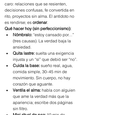
caro: relaciones que se resienten, 
decisiones confusas, fe convertida en 
rito, proyectos sin alma. El antídoto no 
es rendirse; es 
ordenar
.
Qué hacer hoy (sin perfeccionismo):
Nómbralo:
 “estoy cansado por…” 
(tres causas). La verdad baja la 
ansiedad.
Quita lastre:
 suelta una exigencia 
injusta y un “sí” que debió ser “no”.
Cuida la base:
 sueño real, agua, 
comida simple, 30–45 min de 
movimiento. Sin cuerpo, no hay 
corazón que aguante.
Ventila el alma:
 habla con alguien 
que ame la verdad más que la 
apariencia; escribe dos páginas 
sin filtro.
Mini-ritual de paz:
 10 min de 