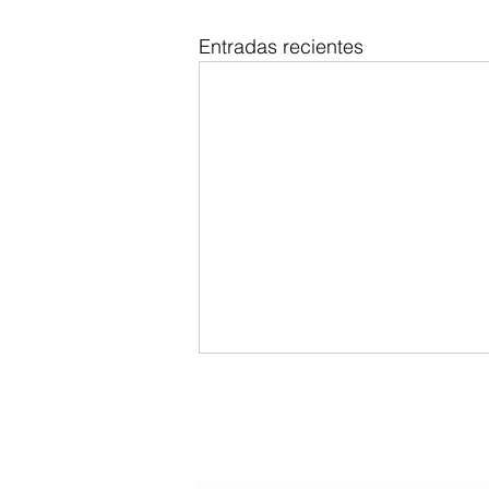
Entradas recientes
La paciencia
Serie: "principios para vivir"
Formulario de suscripción
Vivimos en una época donde
casi todo sucede de inmediato.