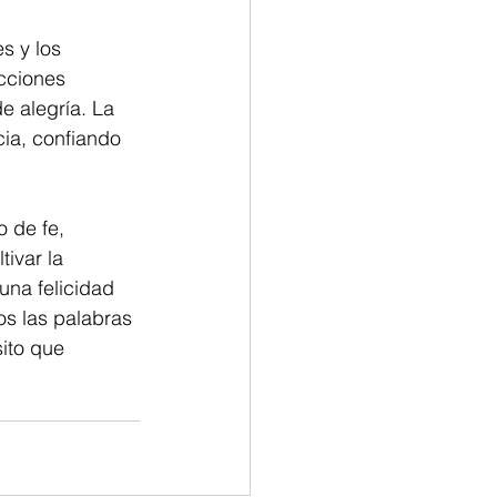
s y los 
cciones 
e alegría. La 
ia, confiando 
o de fe, 
tivar la 
una felicidad 
s las palabras 
ito que 