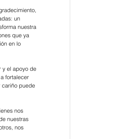
agradecimiento, 
das: un 
nsforma nuestra 
ones que ya 
ón en lo 
 y el apoyo de 
a fortalecer 
y cariño puede 
uienes nos 
de nuestras 
otros, nos 