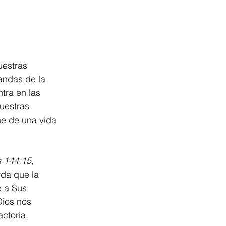
uestras 
andas de la 
tra en las 
uestras 
ne de una vida 
 144:15, 
rda que la 
e a Sus 
Dios nos 
actoria.