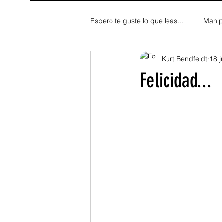
Espero te guste lo que leas...
Manip
Kurt Bendfeldt
18 j
Fe y Espiritualidad
Reflexion
Felicidad...