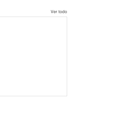
Ver todo
egridad se demuestra cuando nadie
á viendo
 "Principios para Vivir"
mos en una sociedad donde