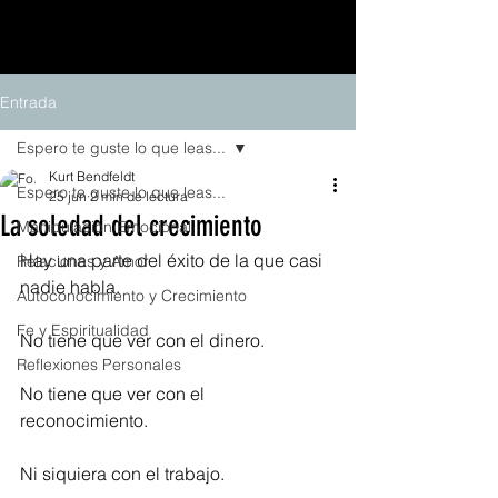
Entrada
Espero te guste lo que leas...
Kurt Bendfeldt
Espero te guste lo que leas...
25 jun
2 min de lectura
La soledad del crecimiento
Manipulación Emocional
Hay una parte del éxito de la que casi 
Relaciones y Amor
nadie habla.
Autoconocimiento y Crecimiento
Fe y Espiritualidad
No tiene que ver con el dinero.
Reflexiones Personales
No tiene que ver con el 
reconocimiento.
Ni siquiera con el trabajo.