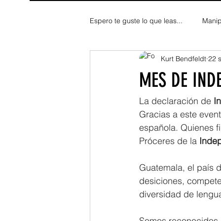
Espero te guste lo que leas...
Manip
Kurt Bendfeldt
22 
Fe y Espiritualidad
Reflexion
MES DE IND
La declaración de 
I
Gracias a este event
española. Quienes fi
Próceres de la 
Inde
Guatemala, el país d
desiciones, competen
diversidad de lengua
Somos reconocidos c