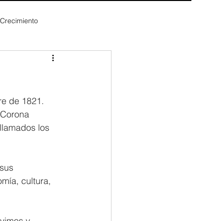
 Crecimiento
re de 1821. 
 Corona 
 llamados los 
sus 
mía, cultura, 
vimos y 