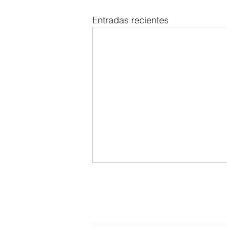
Entradas recientes
La confianza se construye en silencio
Serie: "Principios para vivir"
Formulario de suscripción
Existen cosas en la vida que
pueden obtenerse con rapidez.