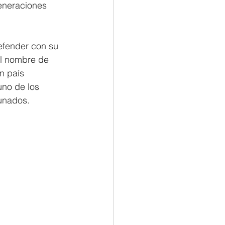
eneraciones 
efender con su 
 el nombre de 
n país 
uno de los 
unados. 