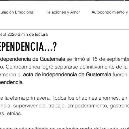
ulación Emocional
Relaciones y Amor
Autoconocimiento y
sept 2020
2 min de lectura
es Personales
EPENDENCIA...?
ndependencia de Guatemala
 se firmó el 15 de septiemb
o, Centroamérica logró separarse definitivamente de la
rmaron el 
acta de independencia de Guatemala
 fueron
pendencia
.
e la eterna primavera. Todos los chapines enormes, en 
cia, supervivencia, trabajo, empoderamiento, gastrono
s, etnias.
omo guatemaltecos en cualquier parte del mundo, y vi