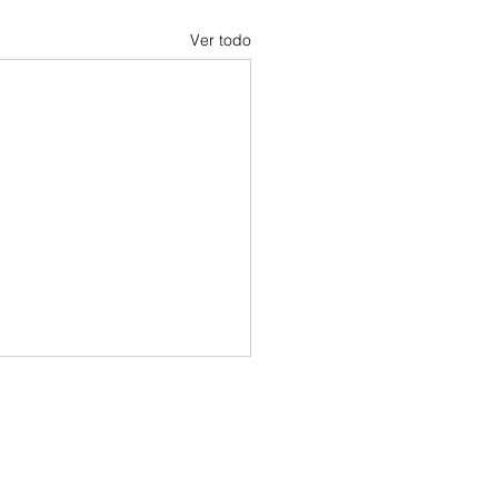
Ver todo
er a empezar otra vez...
ierró "Lecciones que
forman" con esta nota con
anza. y abró el camino para