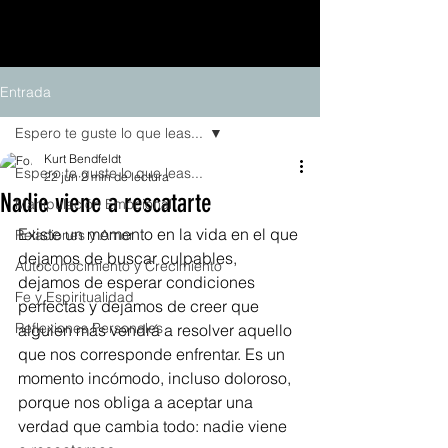
Entrada
Espero te guste lo que leas...
Kurt Bendfeldt
Espero te guste lo que leas...
22 jun
2 min de lectura
Nadie viene a rescatarte
Manipulación Emocional
Existe un momento en la vida en el que 
Relaciones y Amor
dejamos de buscar culpables, 
Autoconocimiento y Crecimiento
dejamos de esperar condiciones 
Fe y Espiritualidad
perfectas y dejamos de creer que 
Reflexiones Personales
alguien más vendrá a resolver aquello 
que nos corresponde enfrentar. Es un 
momento incómodo, incluso doloroso, 
porque nos obliga a aceptar una 
verdad que cambia todo: nadie viene 