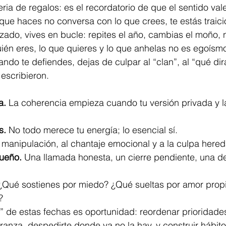
ria de regalos: es el recordatorio de que el sentido val
o que haces no conversa con lo que crees, te estás traici
razado, vives en bucle: repites el año, cambias el moño,
uién eres, lo que quieres y lo que anhelas no es egoísmo
ndo te defiendes, dejas de culpar al “clan”, al “qué dirá
escribieron.
a.
 La coherencia empieza cuando tu versión privada y l
s.
 No todo merece tu energía; lo esencial sí.
a manipulación, al chantaje emocional y a la culpa here
ueño.
 Una llamada honesta, un cierre pendiente, una de
¿Qué sostienes por miedo? ¿Qué sueltas por amor prop
?
” de estas fechas es oportunidad: reordenar prioridades,
anza, despedirte donde ya no la hay, y construir hábit