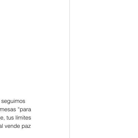
s seguimos 
romesas “para 
, tus límites 
al vende paz 