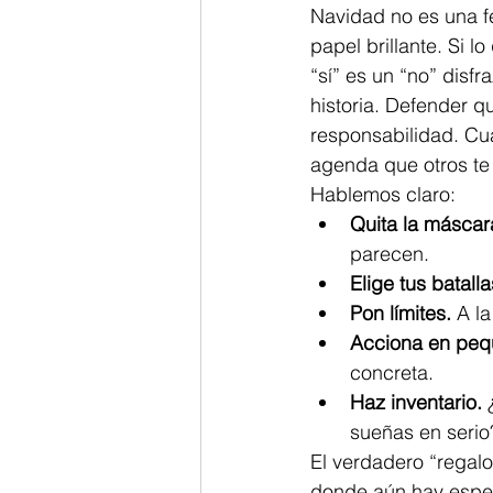
Navidad no es una fe
papel brillante. Si l
“sí” es un “no” disf
historia. Defender q
responsabilidad. Cua
agenda que otros te 
Hablemos claro:
Quita la máscar
parecen.
Elige tus batalla
Pon límites.
 A l
Acciona en peq
concreta.
Haz inventario.
 
sueñas en serio
El verdadero “regalo
donde aún hay esper