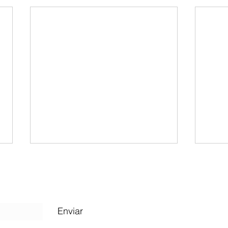
RESURRECCIÓN: EL DÍA EN QUE LA
ESPERANZA VENCIÓ AL MIEDO
Hoy celebramos la Resurrección
de Cristo, y más allá de una
Enviar
fecha en el calendario o de una
Restau