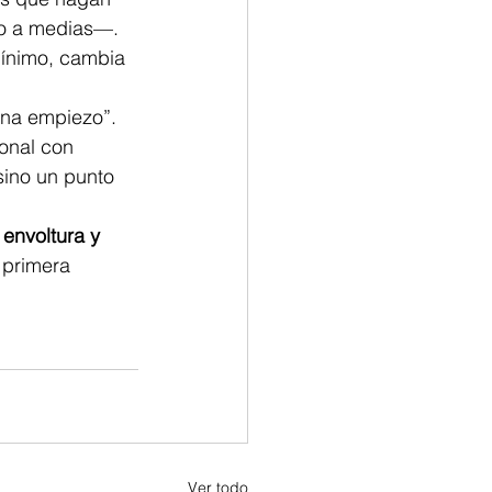
no a medias—. 
mínimo, cambia 
ñana empiezo”. 
onal con 
ino un punto 
envoltura y 
 primera 
Ver todo