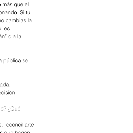
e más que el 
onando. Si tu 
 no cambias la 
: es 
n” o a la 
a pública se 
dada.
cisión 
io? ¿Qué 
 reconciliarte 
os que hagan 