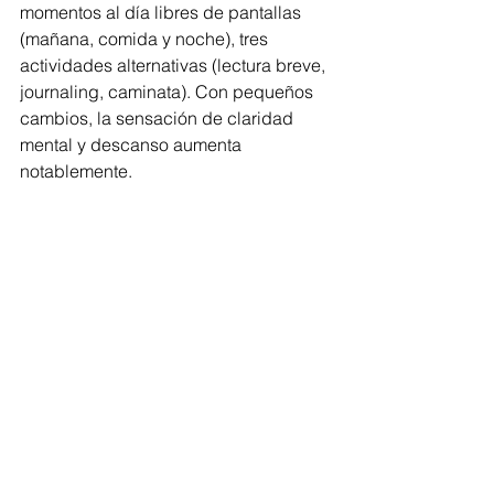
momentos al día libres de pantallas 
(mañana, comida y noche), tres 
actividades alternativas (lectura breve, 
journaling, caminata). Con pequeños 
cambios, la sensación de claridad 
mental y descanso aumenta 
notablemente.
El Slow Living Digital no es una 
renuncia al futuro, es una inversión en 
tu presente. Porque vivir más despacio 
también puede ser la forma más 
rápida de reconectar contigo.
Ver todo
Entradas recientes