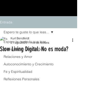
Entrada
Espero te guste lo que leas...
Kurt Bendfeldt
Espero te guste lo que leas...
21 ago 2025
1 min de lectura
Slow Living Digital: No es moda?
Manipulación Emocional
Relaciones y Amor
Autoconocimiento y Crecimiento
Fe y Espiritualidad
Reflexiones Personales