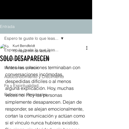
Entrada
Espero te guste lo que leas...
Kurt Bendfeldt
Espero te guste lo que leas...
15 may
2 min de lectura
SOLO DESAPARECEN
Manipulación Emocional
Antes las relaciones terminaban con 
Relaciones y Amor
conversaciones incómodas, 
Autoconocimiento y Crecimiento
despedidas difíciles o al menos 
Fe y Espiritualidad
alguna explicación. Hoy, muchas 
Reflexiones Personales
veces no. Hoy las personas 
simplemente desaparecen. Dejan de 
responder, se alejan emocionalmente, 
cortan la comunicación y actúan como 
si el vínculo nunca hubiera existido. 