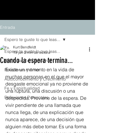
Entrada
Espero te guste lo que leas...
Kurt Bendfeldt
Espero te guste lo que leas...
19 jun
2 min de lectura
Cuando la espera termina...
Manipulación Emocional
Existe un momento en la vida de 
Relaciones y Amor
muchas personas en el que el mayor 
Autoconocimiento y Crecimiento
desgaste emocional ya no proviene de 
Fe y Espiritualidad
una ruptura, una discusión o una 
Reflexiones Personales
despedida. Proviene de la espera. De 
vivir pendiente de una llamada que 
nunca llega, de una explicación que 
nunca aparece, de una decisión que 
alguien más debe tomar. Es una forma 