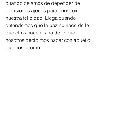
cuando dejamos de depender de 
decisiones ajenas para construir 
nuestra felicidad. Llega cuando 
entendemos que la paz no nace de lo 
que otros hacen, sino de lo que 
nosotros decidimos hacer con aquello 
que nos ocurrió.
El día que dejé de esperar no 
recuperé una relación. Recuperé algo 
mucho más importante: mi vida. 
Recuperé tiempo, energía, propósito y 
dirección. Recuperé la capacidad de 
mirar hacia adelante sin depender de 
lo que alguien más decidiera. Porque 
al final, la verdadera sanación no 
ocurre cuando los demás cambian. 
Ocurre cuando dejamos de 
entregarles las llaves de nuestra 