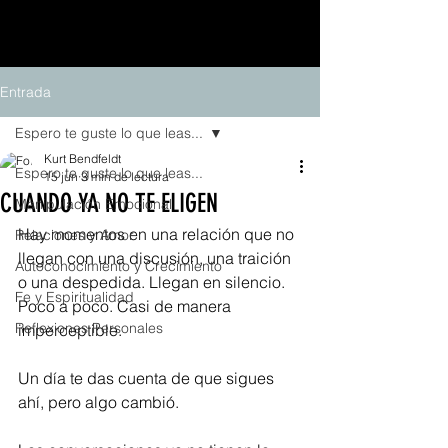
Entrada
Espero te guste lo que leas...
Kurt Bendfeldt
Espero te guste lo que leas...
15 jun
3 min de lectura
CUANDO YA NO TE ELIGEN
Manipulación Emocional
Hay momentos en una relación que no 
Relaciones y Amor
llegan con una discusión, una traición 
Autoconocimiento y Crecimiento
o una despedida. Llegan en silencio. 
Fe y Espiritualidad
Poco a poco. Casi de manera 
Reflexiones Personales
imperceptible.
Un día te das cuenta de que sigues 
ahí, pero algo cambió.