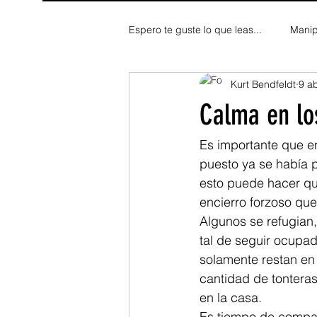
Espero te guste lo que leas...
Manip
Kurt Bendfeldt
9 a
Fe y Espiritualidad
Reflexion
Calma en lo
Es importante que e
puesto ya se había p
esto puede hacer qu
encierro forzoso que
Algunos se refugian
tal de seguir ocupa
solamente restan en 
cantidad de tontera
en la casa. 
Es tiempo de compart