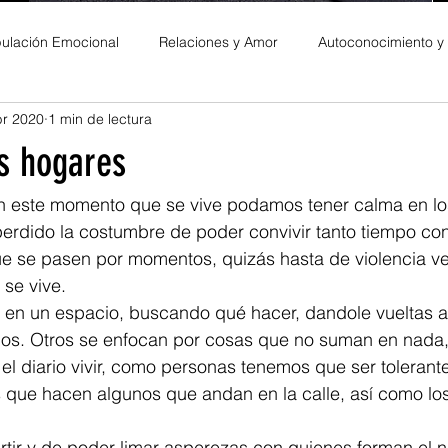
ulación Emocional
Relaciones y Amor
Autoconocimiento y
br 2020
1 min de lectura
es Personales
s hogares
n este momento que se vive podamos tener calma en lo
erdido la costumbre de poder convivir tanto tiempo con l
e se pasen por momentos, quizás hasta de violencia ver
 se vive.
, en un espacio, buscando qué hacer, dandole vueltas a
dos. Otros se enfocan por cosas que no suman en nada, 
el diario vivir, como personas tenemos que ser tolerante
s que hacen algunos que andan en la calle, así como lo
ir y de poder limar asperezas con quienes forman el núc