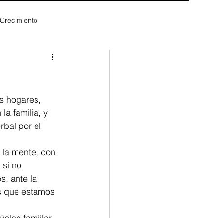
 Crecimiento
s hogares, 
a familia, y 
bal por el 
 la mente, con 
si no 
s, ante la 
s que estamos 
leo famiilar, 