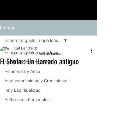
Entrada
Espero te guste lo que leas...
Kurt Bendfeldt
Espero te guste lo que leas...
30 sept 2024
2 min de lectura
El Shofar: Un llamado antiguo
Manipulación Emocional
Relaciones y Amor
Autoconocimiento y Crecimiento
Fe y Espiritualidad
Reflexiones Personales