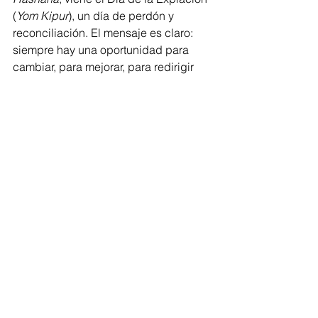
(
Yom Kipur
), un día de perdón y 
reconciliación. El mensaje es claro: 
siempre hay una oportunidad para 
cambiar, para mejorar, para redirigir 
nuestras vidas hacia un camino más 
recto y justo.
Como dice en Joel 2:1, "¡Toquen 
trompeta en Sion, den la alarma en mi 
santo monte!". El 
shofar
 es ese llamado 
que nos alerta, pero también nos 
reconforta con la promesa de que, con 
cada nuevo sonido, tenemos una 
nueva oportunidad de renacer y 
acercarnos más a nuestra verdadera 
esencia.
fe
Fe y Espiritualidad