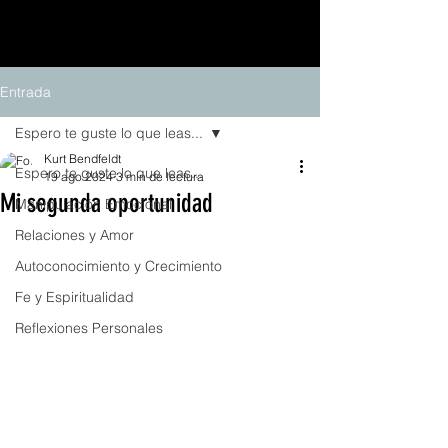
Entrada
Espero te guste lo que leas...
Kurt Bendfeldt
Espero te guste lo que leas...
19 ago 2024
3 min de lectura
Mi segunda oportunidad
Manipulación Emocional
Relaciones y Amor
Autoconocimiento y Crecimiento
Fe y Espiritualidad
Reflexiones Personales