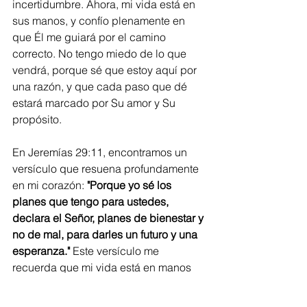
incertidumbre. Ahora, mi vida está en 
sus manos, y confío plenamente en 
que Él me guiará por el camino 
correcto. No tengo miedo de lo que 
vendrá, porque sé que estoy aquí por 
una razón, y que cada paso que dé 
estará marcado por Su amor y Su 
propósito.
En Jeremías 29:11, encontramos un 
versículo que resuena profundamente 
en mi corazón: 
"Porque yo sé los 
planes que tengo para ustedes, 
declara el Señor, planes de bienestar y 
no de mal, para darles un futuro y una 
esperanza."
 Este versículo me 
recuerda que mi vida está en manos 
de Dios y que, a pesar de las pruebas, 
Él tiene un plan maravilloso para mí, 